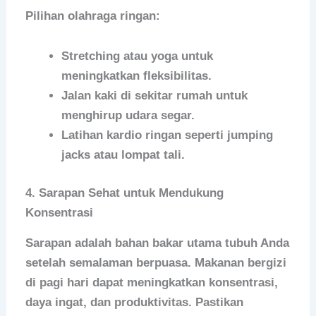
Pilihan olahraga ringan:
Stretching atau yoga untuk
meningkatkan fleksibilitas.
Jalan kaki di sekitar rumah untuk
menghirup udara segar.
Latihan kardio ringan seperti jumping
jacks atau lompat tali.
4.
Sarapan Sehat untuk Mendukung
Konsentrasi
Sarapan adalah bahan bakar utama tubuh Anda
setelah semalaman berpuasa. Makanan bergizi
di pagi hari dapat meningkatkan konsentrasi,
daya ingat, dan produktivitas. Pastikan