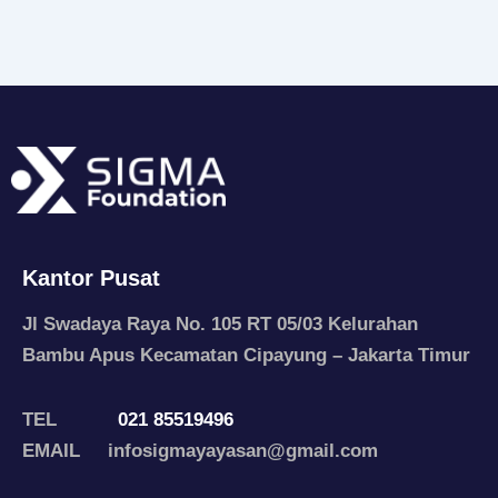
Kantor Pusat
Jl Swadaya Raya No. 105 RT 05/03 Kelurahan
Bambu Apus Kecamatan Cipayung – Jakarta Timur
TEL
021 85519496
EMAIL infosigmayayasan@gmail.com