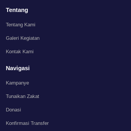
Tentang
Tentang Kami
Galeri Kegiatan
Kontak Kami
Navigasi
Kampanye
Tunaikan Zakat
Donasi
Konfirmasi Transfer