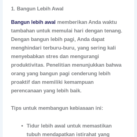
1.
Bangun Lebih Awal
Bangun lebih awal
memberikan Anda waktu
tambahan untuk memulai hari dengan tenang.
Dengan bangun lebih pagi, Anda dapat
menghindari terburu-buru, yang sering kali
menyebabkan stres dan mengurangi
produktivitas. Penelitian menunjukkan bahwa
orang yang bangun pagi cenderung lebih
proaktif dan memiliki kemampuan
perencanaan yang lebih baik.
Tips untuk membangun kebiasaan ini:
Tidur lebih awal untuk memastikan
tubuh mendapatkan istirahat yang