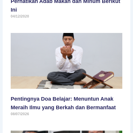
Perhatikan Adab Makan dan Minum Berikut
Ini
04/12/2020
Pentingnya Doa Belajar: Menuntun Anak
Meraih Ilmu yang Berkah dan Bermanfaat
08/07/2026