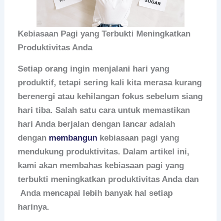
Kebiasaan Pagi yang Terbukti Meningkatkan
Produktivitas Anda
Setiap orang ingin menjalani hari yang
produktif, tetapi sering kali kita merasa kurang
berenergi atau kehilangan fokus sebelum siang
hari tiba. Salah satu cara untuk memastikan
hari Anda berjalan dengan lancar adalah
dengan
membangun
kebiasaan pagi yang
mendukung produktivitas. Dalam artikel ini,
kami akan membahas kebiasaan pagi yang
terbukti meningkatkan produktivitas Anda dan
Anda mencapai lebih banyak hal setiap
harinya.