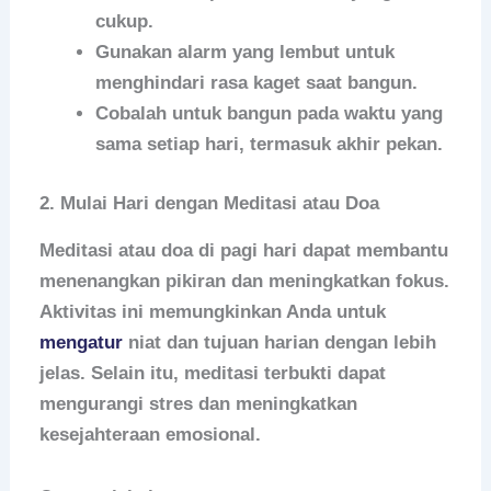
cukup.
Gunakan alarm yang lembut untuk
menghindari rasa kaget saat bangun.
Cobalah untuk bangun pada waktu yang
sama setiap hari, termasuk akhir pekan.
2.
Mulai Hari dengan Meditasi atau Doa
Meditasi atau doa di pagi hari dapat membantu
menenangkan pikiran dan meningkatkan fokus.
Aktivitas ini memungkinkan Anda untuk
mengatur
niat dan tujuan harian dengan lebih
jelas. Selain itu, meditasi terbukti dapat
mengurangi stres dan meningkatkan
kesejahteraan emosional.