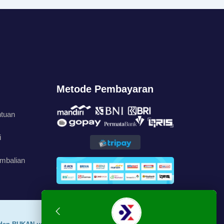
Metode Pembayaran
ntuan
i
mbalian