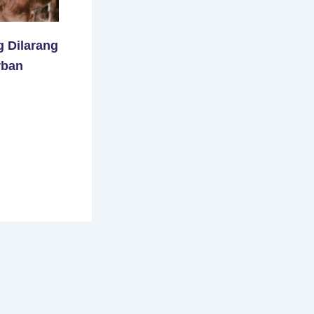
g Dilarang
rban