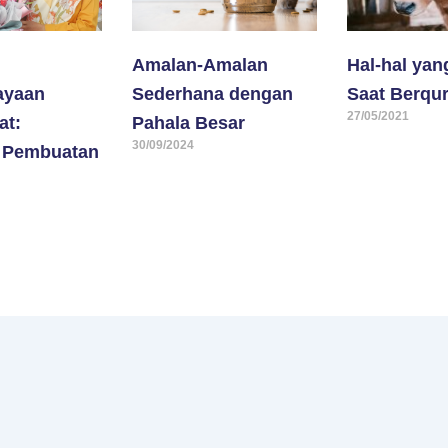
Amalan-Amalan
Hal-hal yan
ayaan
Sederhana dengan
Saat Berqu
27/05/2021
at:
Pahala Besar
30/09/2024
n Pembuatan