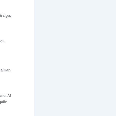
 tiga:
gi.
aliran
aca Al-
alir.