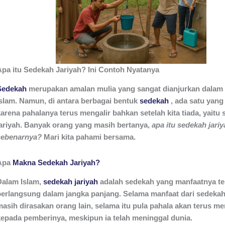
Apa itu Sedekah Jariyah? Ini Contoh Nyatanya
Sedekah
merupakan amalan mulia yang sangat dianjurkan dalam 
Islam. Namun, di antara berbagai bentuk
sedekah
, ada satu yang
karena pahalanya terus mengalir bahkan setelah kita tiada, yaitu
jariyah. Banyak orang yang masih bertanya,
apa itu sedekah jari
sebenarnya?
Mari kita pahami bersama.
Apa
Makna Sedekah Jariyah?
Dalam Islam,
sedekah jariyah
adalah sedekah yang manfaatnya te
berlangsung dalam jangka panjang. Selama manfaat dari sedekah
masih dirasakan orang lain, selama itu pula pahala akan terus me
kepada pemberinya, meskipun ia telah meninggal dunia.