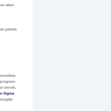
kan akan
an pahala
enunaikan
 program-
r bersih,
n Sigma
mengalir