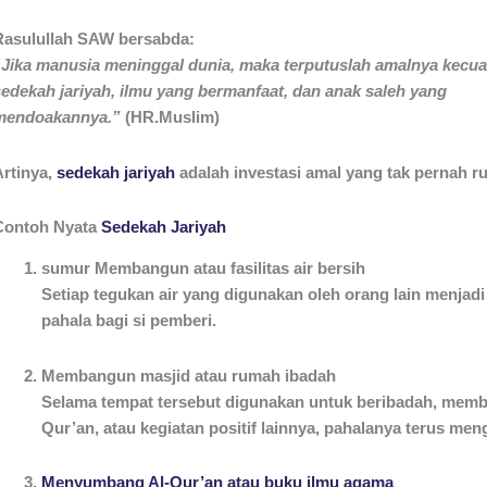
Rasulullah SAW bersabda:
“Jika manusia meninggal dunia, maka terputuslah amalnya kecuali
sedekah jariyah, ilmu yang bermanfaat, dan anak saleh yang
mendoakannya.”
(HR.Muslim)
Artinya,
sedekah jariyah
adalah investasi amal yang tak pernah ru
Contoh Nyata
Sedekah Jariyah
sumur Membangun atau fasilitas air bersih
Setiap tegukan air yang digunakan oleh orang lain menjadi 
pahala bagi si pemberi.
Membangun masjid atau rumah ibadah
Selama tempat tersebut digunakan untuk beribadah, memb
Qur’an, atau kegiatan positif lainnya, pahalanya terus meng
Menyumbang Al-Qur’an atau buku ilmu agama