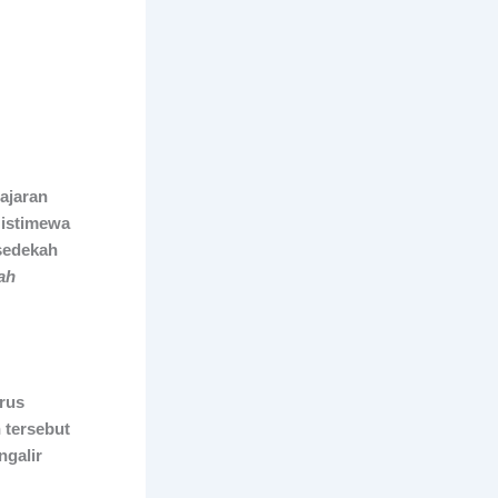
ajaran
 istimewa
 sedekah
yah
rus
 tersebut
ngalir