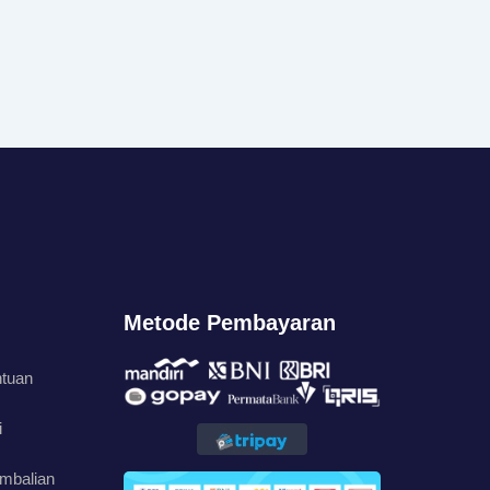
Metode Pembayaran
ntuan
i
mbalian