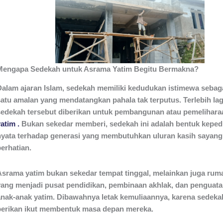
Mengapa Sedekah untuk Asrama Yatim Begitu Bermakna?
Dalam ajaran Islam, sedekah memiliki kedudukan istimewa sebaga
satu amalan yang mendatangkan pahala tak terputus. Terlebih lagi
sedekah tersebut diberikan untuk pembangunan atau pemelihar
yatim
.
Bukan sekedar memberi, sedekah ini adalah bentuk keped
nyata terhadap generasi yang membutuhkan uluran kasih sayang
erhatian.
Asrama yatim bukan sekedar tempat tinggal, melainkan juga rum
yang menjadi pusat pendidikan, pembinaan akhlak, dan penguata
anak-anak yatim. Dibawahnya letak kemuliaannya, karena sedekah
berikan ikut membentuk masa depan mereka.