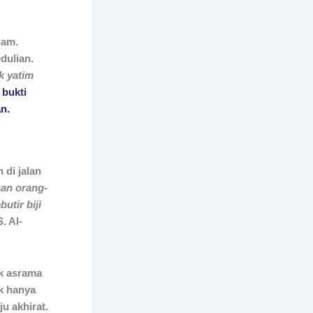
lam.
dulian.
k yatim
 bukti
n.
di jalan
an orang-
utir biji
. Al-
uk asrama
ak hanya
u akhirat.