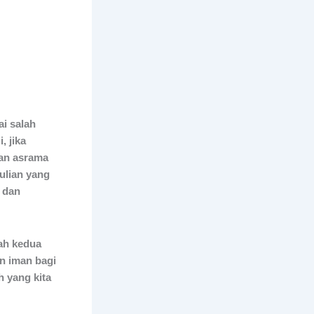
i salah
, jika
aan
asrama
ulian yang
 dan
ah kedua
n iman bagi
 yang kita