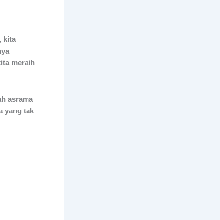
 kita
nya
ita meraih
kah asrama
a yang tak