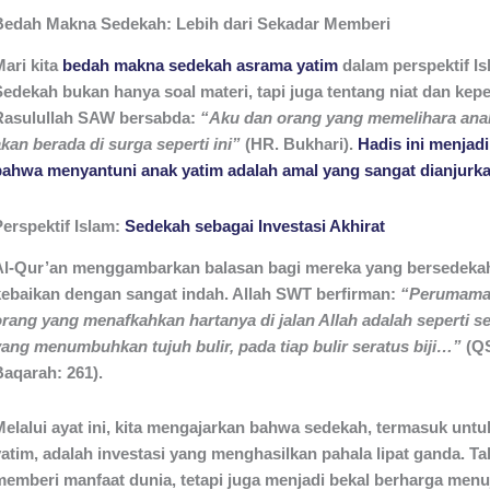
Bedah Makna Sedekah: Lebih dari Sekadar Memberi
Mari kita
bedah
makna sedekah asrama yatim
dalam perspektif Is
Sedekah bukan hanya soal materi, tapi juga tentang niat dan kepe
Rasulullah SAW bersabda:
“Aku dan orang yang memelihara ana
kan berada di surga seperti ini”
(HR. Bukhari).
Hadis ini menjadi
bahwa menyantuni anak yatim adalah amal yang sangat dianjurka
Perspektif Islam:
Sedekah sebagai Investasi Akhirat
Al-Qur’an menggambarkan balasan bagi mereka yang bersedekah 
kebaikan dengan sangat indah. Allah SWT berfirman:
“Perumama
rang yang menafkahkan hartanya di jalan Allah adalah seperti seb
yang menumbuhkan tujuh bulir, pada tiap bulir seratus biji…”
(QS
Baqarah: 261).
Melalui ayat ini, kita mengajarkan bahwa sedekah, termasuk unt
yatim, adalah investasi yang menghasilkan pahala lipat ganda. T
memberi manfaat dunia, tetapi juga menjadi bekal berharga menuj