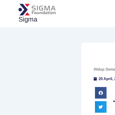
Skip
to
content
Sigma
Hidup Seme
20 April,