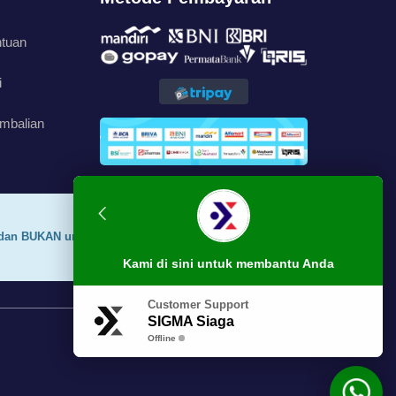
ntuan
i
mbalian
dan BUKAN untuk tujuan pencucian uang, terorisme,
Kami di sini untuk membantu Anda
Customer Support
SIGMA Siaga
Offline