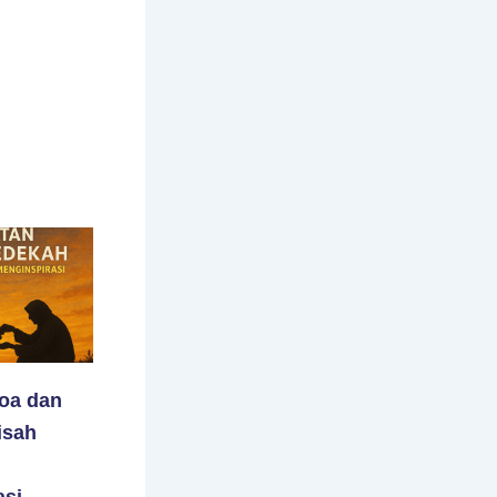
oa dan
isah
si.