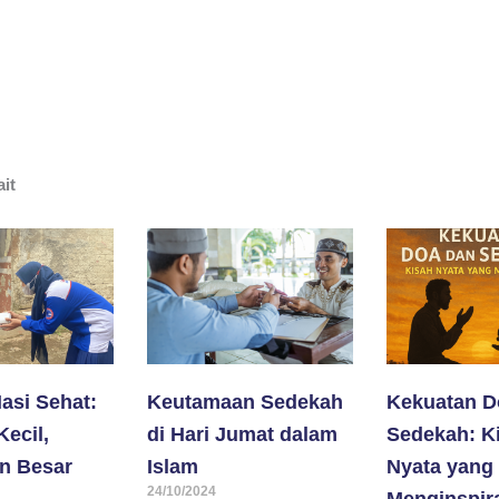
ait
asi Sehat:
Keutamaan Sedekah
Kekuatan D
ecil,
di Hari Jumat dalam
Sedekah: K
n Besar
Islam
Nyata yang
24/10/2024
Menginspira