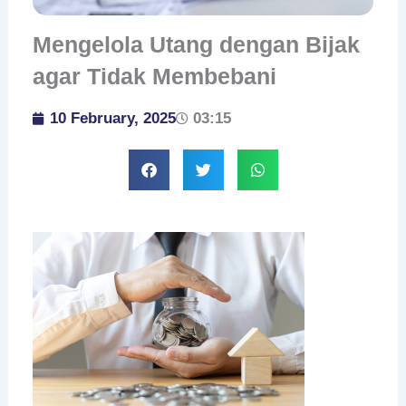
Mengelola Utang dengan Bijak
agar Tidak Membebani
10 February, 2025
03:15