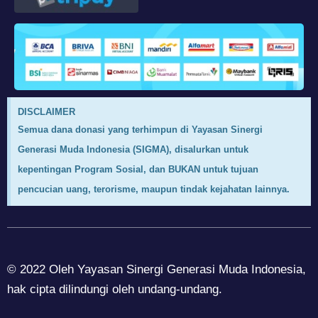
DISCLAIMER
Semua dana donasi yang terhimpun di Yayasan Sinergi
Generasi Muda Indonesia (SIGMA), disalurkan untuk
kepentingan Program Sosial, dan BUKAN untuk tujuan
pencucian uang, terorisme, maupun tindak kejahatan lainnya.
© 2022 Oleh Yayasan Sinergi Generasi Muda Indonesia,
hak cipta dilindungi oleh undang-undang.