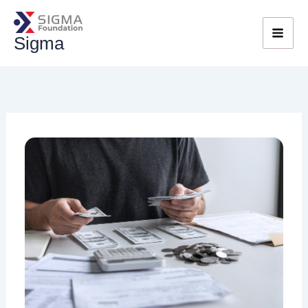
Skip
to
Sigma
content