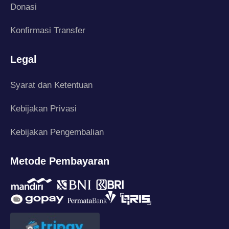
Donasi
Konfirmasi Transfer
Legal
Syarat dan Ketentuan
Kebijakan Privasi
Kebijakan Pengembalian
Metode Pembayaran