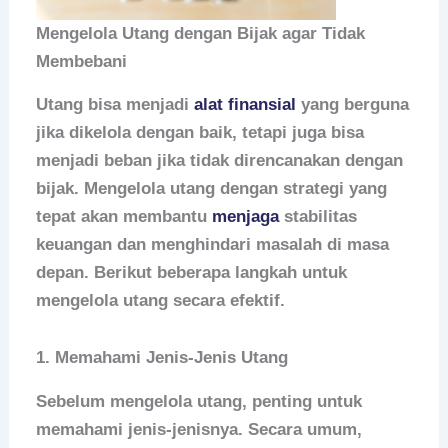
Mengelola Utang dengan Bijak agar Tidak
Membebani
Utang bisa menjadi
alat finansial
yang berguna
jika dikelola dengan baik, tetapi juga bisa
menjadi beban jika tidak direncanakan dengan
bijak. Mengelola utang dengan strategi yang
tepat akan membantu
menjaga
stabilitas
keuangan dan menghindari masalah di masa
depan. Berikut beberapa langkah untuk
mengelola utang secara efektif.
1. Memahami Jenis-Jenis Utang
Sebelum mengelola utang, penting untuk
memahami jenis-jenisnya. Secara umum,