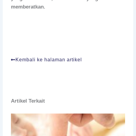
memberatkan.
Kembali ke halaman artikel
Artikel Terkait