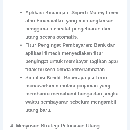
Aplikasi Keuangan
: Seperti Money Lover
atau Finansialku, yang memungkinkan
pengguna mencatat pengeluaran dan
utang secara otomatis.
Fitur Pengingat Pembayaran
: Bank dan
aplikasi fintech menyediakan fitur
pengingat untuk membayar tagihan agar
tidak terkena denda keterlambatan.
Simulasi Kredit
: Beberapa platform
menawarkan simulasi pinjaman yang
membantu memahami bunga dan jangka
waktu pembayaran sebelum mengambil
utang baru.
4. Menyusun Strategi Pelunasan Utang