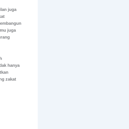
lan juga
kat
 membangun
amu juga
urang
h
idak hanya
tkan
ng zakat