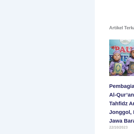
Artikel Terk
Pembagia
Al-Qur’an
Tahfidz Ar
Jonggol, 
Jawa Bar
22/10/2023