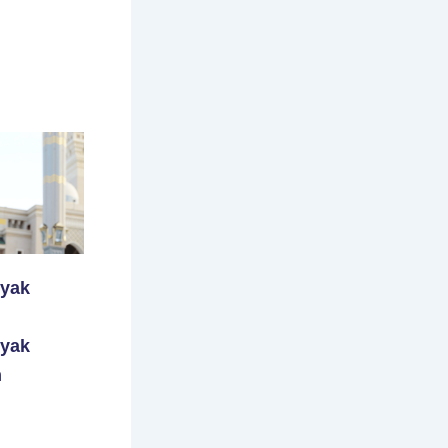
yak
yak
n