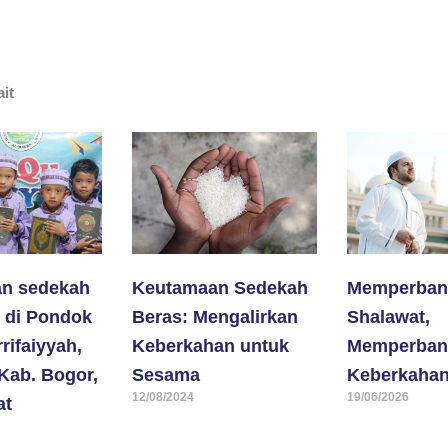
ait
n sedekah
Keutamaan Sedekah
Memperban
 di Pondok
Beras: Mengalirkan
Shalawat,
rifaiyyah,
Keberkahan untuk
Memperban
Kab. Bogor,
Sesama
Keberkaha
12/08/2024
19/06/2026
at