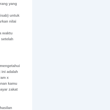
orang yang
isab) untuk
rkan nilai
ka waktu
 setelah
 mengetahui
 ini adalah
ram x
hunan kamu
ayar zakat
hasilan