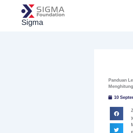
Skip
to
content
Sigma
Panduan Le
Menghitun
10 Septe