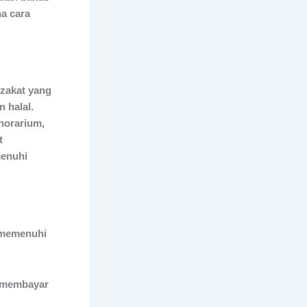
a cara
zakat yang
 halal.
onorarium,
t
menuhi
 memenuhi
n membayar