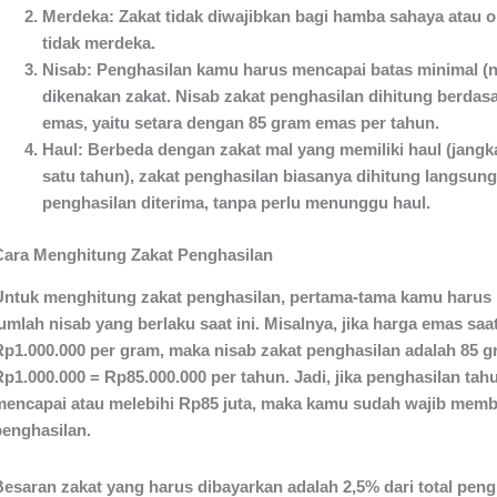
Merdeka
: Zakat tidak diwajibkan bagi hamba sahaya atau 
tidak merdeka.
Nisab
: Penghasilan kamu harus mencapai batas minimal (n
dikenakan zakat. Nisab zakat penghasilan dihitung berdasa
emas, yaitu setara dengan 85 gram emas per tahun.
Haul
: Berbeda dengan zakat mal yang memiliki haul (jang
satu tahun), zakat penghasilan biasanya dihitung langsung
penghasilan diterima, tanpa perlu menunggu haul.
Cara Menghitung Zakat Penghasilan
Untuk menghitung zakat penghasilan, pertama-tama kamu harus
umlah nisab yang berlaku saat ini. Misalnya, jika harga emas saat
Rp1.000.000 per gram, maka nisab zakat penghasilan adalah 85 g
Rp1.000.000 = Rp85.000.000 per tahun. Jadi, jika penghasilan ta
mencapai atau melebihi Rp85 juta, maka kamu sudah wajib memb
penghasilan.
Besaran zakat yang harus dibayarkan adalah 2,5% dari total peng