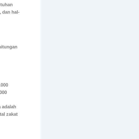
utuhan
, dan hal-
hitungan
.000
.000
a adalah
al zakat