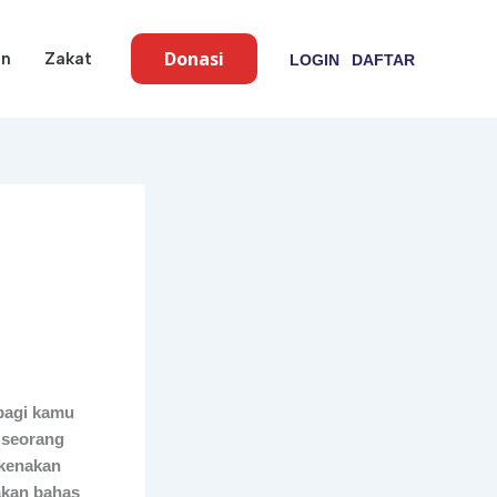
Donasi
an
Zakat
LOGIN
DAFTAR
 bagi kamu
 seorang
ikenakan
 akan bahas