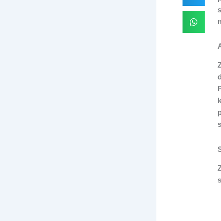
k
s
s