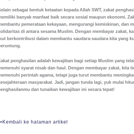
Selain sebagai bentuk ketaatan kepada Allah SWT, zakat penghasi
memiliki banyak manfaat baik secara sosial maupun ekonomi. Za
membantu pemerataan kekayaan, mengurangi kemiskinan, dan
solidaritas di antara sesama Muslim. Dengan membayar zakat, k
ikut berkontribusi dalam membantu saudara-saudara kita yang k
beruntung.
Zakat penghasilan adalah kewajiban bagi setiap Muslim yang tela
memenuhi syarat nisab dan haul. Dengan membayar zakat, kita t
memenuhi perintah agama, tetapi juga turut membantu meningka
esejahteraan masyarakat. Jadi, jangan tunda lagi, yuk mulai hitu
penghasilanmu dan tunaikan kewajiban ini secara tepat!
Kembali ke halaman artikel