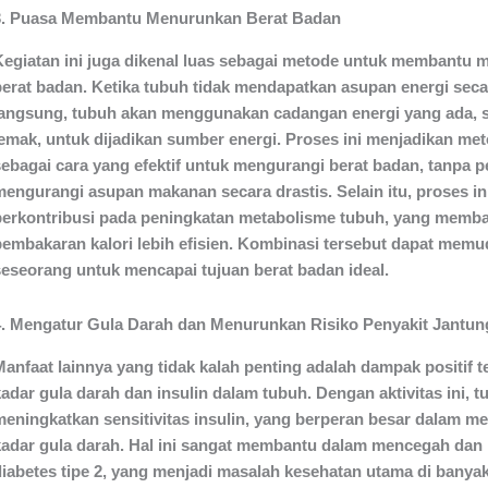
3. Puasa Membantu Menurunkan Berat Badan
Kegiatan ini juga dikenal luas sebagai metode untuk membantu
berat badan. Ketika tubuh tidak mendapatkan asupan energi seca
langsung, tubuh akan menggunakan cadangan energi yang ada, s
lemak, untuk dijadikan sumber energi. Proses ini menjadikan met
sebagai cara yang efektif untuk mengurangi berat badan, tanpa p
mengurangi asupan makanan secara drastis. Selain itu, proses in
berkontribusi pada peningkatan metabolisme tubuh, yang memb
pembakaran kalori lebih efisien. Kombinasi tersebut dapat mem
seseorang untuk mencapai tujuan berat badan ideal.
4. Mengatur Gula Darah dan Menurunkan Risiko Penyakit Jantun
Manfaat lainnya yang tidak kalah penting adalah dampak positif 
adar gula darah dan insulin dalam tubuh. Dengan aktivitas ini, 
meningkatkan sensitivitas insulin, yang berperan besar dalam m
kadar gula darah. Hal ini sangat membantu dalam mencegah dan
diabetes tipe 2, yang menjadi masalah kesehatan utama di banya