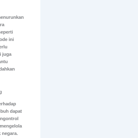
 menurunkan
ra
eperti
ode ini
erlu
i juga
antu
udahkan
g
terhadap
tubuh dapat
engontrol
 mengelola
k negara.