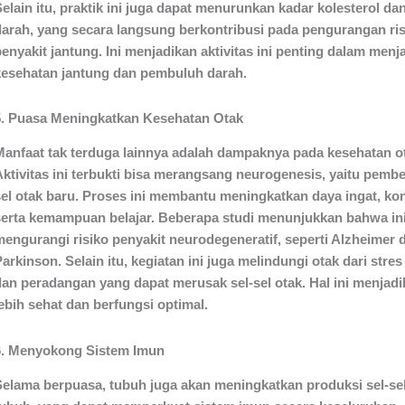
elain itu, praktik ini juga dapat menurunkan kadar kolesterol da
darah, yang secara langsung berkontribusi pada pengurangan ris
enyakit jantung. Ini menjadikan aktivitas ini penting dalam menj
kesehatan jantung dan pembuluh darah.
5. Puasa Meningkatkan Kesehatan Otak
Manfaat tak terduga lainnya adalah dampaknya pada kesehatan o
Aktivitas ini terbukti bisa merangsang neurogenesis, yaitu pembe
sel otak baru. Proses ini membantu meningkatkan daya ingat, kon
serta kemampuan belajar. Beberapa studi menunjukkan bahwa ini
mengurangi risiko penyakit neurodegeneratif, seperti Alzheimer 
arkinson. Selain itu, kegiatan ini juga melindungi otak dari stres
dan peradangan yang dapat merusak sel-sel otak. Hal ini menjadi
ebih sehat dan berfungsi optimal.
6. Menyokong Sistem Imun
Selama berpuasa, tubuh juga akan meningkatkan produksi sel-se