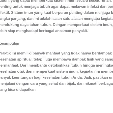
tubuh, yang dapat memperkuat sistem imun secara keseluruhan. H
penting untuk menjaga tubuh agar dapat melawan infeksi dan pen
efektif. Sistem imun yang kuat berperan penting dalam menjaga 
jangka panjang, dan ini adalah salah satu alasan mengapa kegiata
mendukung daya tahan tubuh. Dengan memperkuat sistem imun,
lebih siap menghadapi berbagai ancaman penyakit.
Kesimpulan
Praktik ini memiliki banyak manfaat yang tidak hanya berdampak
kesehatan spiritual, tetapi juga membawa dampak fisik yang sang
bermanfaat. Dari membantu detoksifikasi tubuh hingga meningk
kesehatan otak dan memperkuat sistem imun, kegiatan ini memb
banyak keuntungan bagi kesehatan tubuh Anda. Jadi, pastikan u
menjalani dengan cara yang sehat dan bijak, dan nikmati berbaga
yang bisa didapatkan