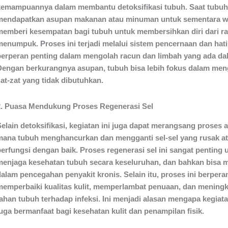
kemampuannya dalam membantu detoksifikasi tubuh. Saat tubuh
mendapatkan asupan makanan atau minuman untuk sementara wa
memberi kesempatan bagi tubuh untuk membersihkan diri dari r
menumpuk. Proses ini terjadi melalui sistem pencernaan dan hat
berperan penting dalam mengolah racun dan limbah yang ada da
Dengan berkurangnya asupan, tubuh bisa lebih fokus dalam men
at-zat yang tidak dibutuhkan.
2. Puasa Mendukung Proses Regenerasi Sel
elain detoksifikasi, kegiatan ini juga dapat merangsang proses a
mana tubuh menghancurkan dan mengganti sel-sel yang rusak at
berfungsi dengan baik. Proses regenerasi sel ini sangat penting 
menjaga kesehatan tubuh secara keseluruhan, dan bahkan bisa
dalam pencegahan penyakit kronis. Selain itu, proses ini berper
memperbaiki kualitas kulit, memperlambat penuaan, dan mening
tahan tubuh terhadap infeksi. Ini menjadi alasan mengapa kegiata
juga bermanfaat bagi kesehatan kulit dan penampilan fisik.