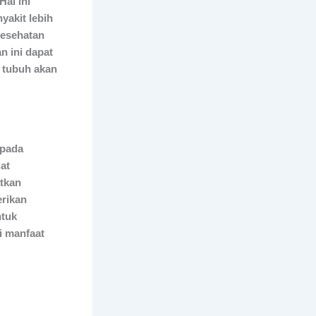
al ini
yakit lebih
kesehatan
n ini dapat
 tubuh akan
 pada
at
atkan
erikan
ntuk
i manfaat