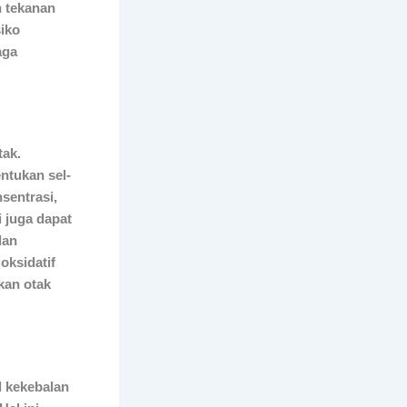
n tekanan
iko
aga
tak.
ntukan sel-
sentrasi,
 juga dapat
dan
 oksidatif
kan otak
l kekebalan