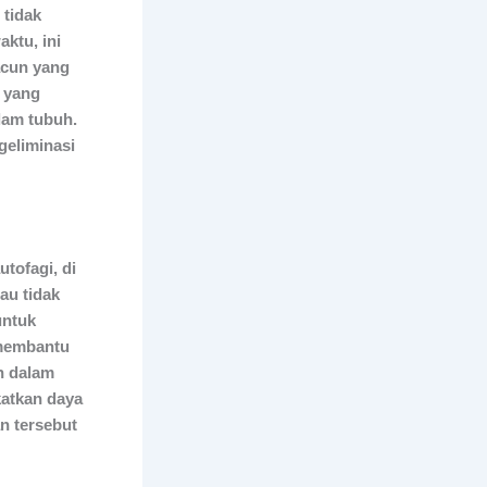
 tidak
ktu, ini
acun yang
i yang
lam tubuh.
geliminasi
utofagi, di
au tidak
untuk
 membantu
an dalam
katkan daya
n tersebut