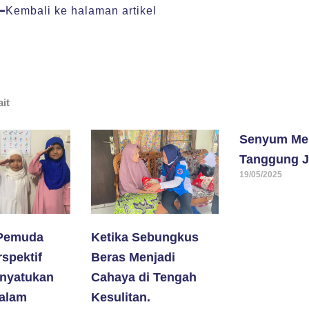
Kembali ke halaman artikel
ait
Senyum Mer
Tanggung J
19/05/2025
Pemuda
Ketika Sebungkus
spektif
Beras Menjadi
enyatukan
Cahaya di Tengah
alam
Kesulitan.