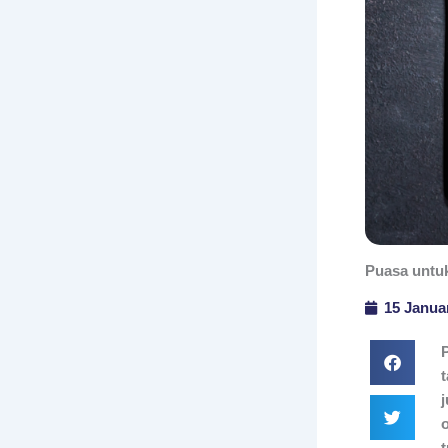
Puasa untu
15 Janua
t