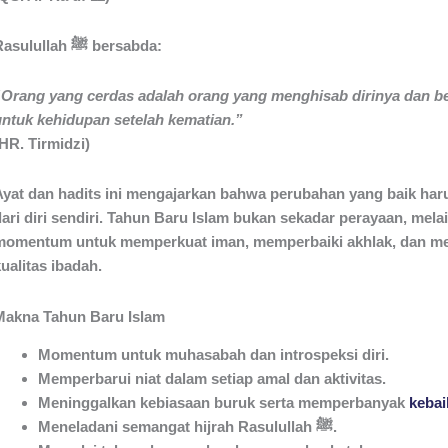
Rasulullah ﷺ bersabda:
“Orang yang cerdas adalah orang yang menghisab dirinya dan b
untuk kehidupan setelah kematian.”
HR. Tirmidzi)
Ayat dan hadits ini mengajarkan bahwa perubahan yang baik har
dari diri sendiri. Tahun Baru Islam bukan sekadar perayaan, mela
momentum untuk memperkuat iman, memperbaiki akhlak, dan m
ualitas ibadah.
Makna Tahun Baru Islam
Momentum untuk muhasabah dan introspeksi diri.
Memperbarui niat dalam setiap amal dan aktivitas.
Meninggalkan kebiasaan buruk serta memperbanyak
kebai
Meneladani semangat hijrah Rasulullah ﷺ.