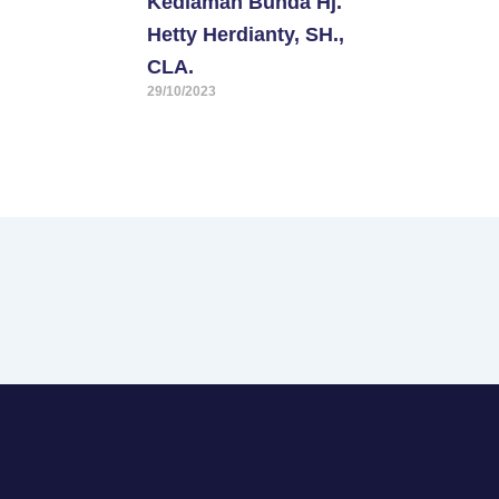
Kediaman Bunda Hj.
Hetty Herdianty, SH.,
CLA.
29/10/2023