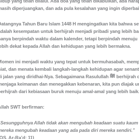
hidup yang telah dilalui. Ada doa yang telah dikabulkan, ada har
masih diperjuangkan, dan ada pula kesalahan yang ingin diperbai
Datangnya Tahun Baru Islam 1448 H mengingatkan kita bahwa set
adalah kesempatan untuk berhijrah menjadi pribadi yang lebih ba
hanya berpindah waktu dalam kalender, tetapi berpindah menuju 
lebih dekat kepada Allah dan kehidupan yang lebih bermakna.
Momen ini menjadi waktu yang tepat untuk bermuhasabah, memp
niat, dan menata kembali langkah-langkah kehidupan agar senant
i jalan yang diridhai-Nya. Sebagaimana Rasulullah ﷺ berhijrah demi
menjaga keimanan dan menegakkan kebenaran, kita pun diajak u
berhijrah dari kebiasaan buruk menuju amal-amal yang lebih baik
Allah SWT berfirman:
“Sesungguhnya Allah tidak akan mengubah keadaan suatu kaum
mereka mengubah keadaan yang ada pada diri mereka sendiri.”
QS. Ar-Ra’d: 11)