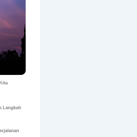
Kita
ap Langkah
erjalanan