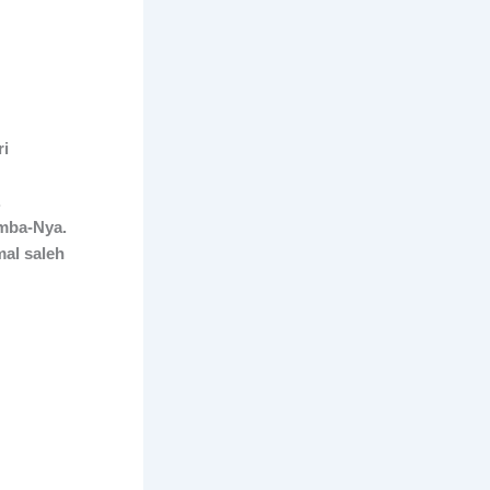
ri
.
amba-Nya.
al saleh