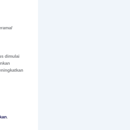
eramal
us dimulai
inkan
eningkatkan
kan
.