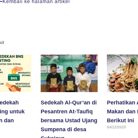
Kembali ke halaman artikel
ait
edekah
Sedekah Al-Qur’an di
Perhatikan
ing untuk
Pesantren At-Taufiq
Makan dan
n dan
bersama Ustad Ujang
Berikut Ini
04/12/2020
Sumpena di desa