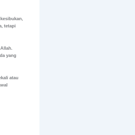
 kesibukan,
, tetapi
Allah.
ada yang
kali atau
awal