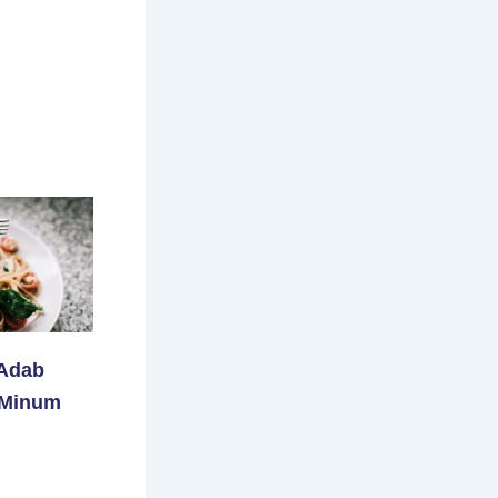
 Adab
 Minum