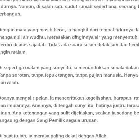
tidurnya. Namun, di salah satu sudut rumah sederhana, seorang
terbangun.
Dengan mata yang masih berat, ia bangkit dari tempat tidurnya. I
mengambil air wudhu, merasakan dinginnya air yang menyentuh ku
berdiri di atas sajadah. Tidak ada suara selain detak jam dan he
angin malam.
Di sepertiga malam yang sunyi itu, ia menundukkan kepala dalam
Tanpa sorotan, tanpa tepuk tangan, tanpa pujian manusia. Hanya 
an Allah.
Doanya mengalir pelan. Ia menceritakan kegelisahan, harapan, ras
an impiannya. Anehnya, di tengah sunyi itu, hatinya justru teras
hidup. Ada ketenangan yang sulit dijelaskan, seakan ia sedang be
langsung dengan Sang Pemilik segala urusan.
i saat itulah, ia merasa paling dekat dengan Allah.