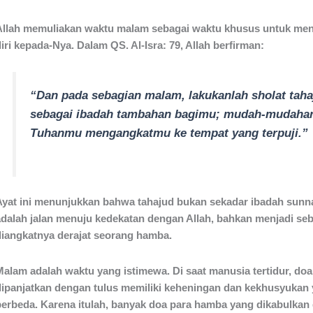
Allah memuliakan waktu malam sebagai waktu khusus untuk me
diri kepada-Nya. Dalam
QS. Al-Isra: 79
, Allah berfirman:
“Dan pada sebagian malam, lakukanlah sholat taha
sebagai ibadah tambahan bagimu; mudah-mudaha
Tuhanmu mengangkatmu ke tempat yang terpuji.”
Ayat ini menunjukkan bahwa tahajud bukan sekadar ibadah sunna
adalah jalan menuju kedekatan dengan Allah, bahkan menjadi se
diangkatnya derajat seorang hamba.
Malam adalah waktu yang istimewa. Di saat manusia tertidur, do
dipanjatkan dengan tulus memiliki keheningan dan kekhusyukan
berbeda. Karena itulah, banyak doa para hamba yang dikabulkan 