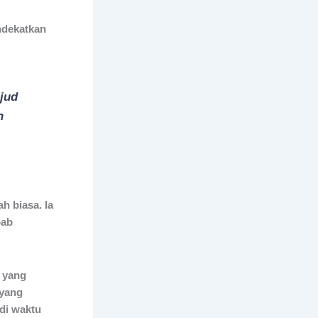
ndekatkan
jud
n
h biasa. Ia
bab
a yang
 yang
di waktu