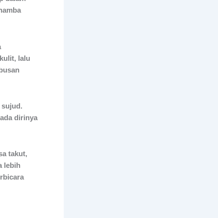
 hamba
a
lit, lalu
mbusan
 sujud.
ada dirinya
a takut,
a lebih
rbicara