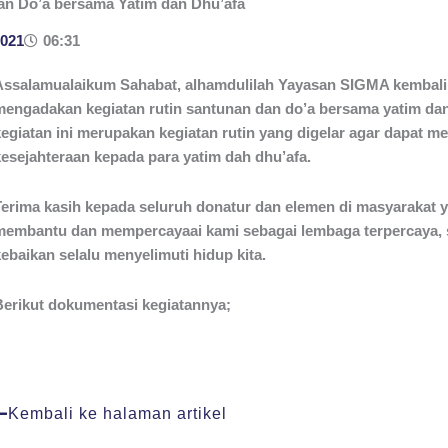
an Do’a bersama Yatim dan Dhu’afa
2021
06:31
Assalamualaikum Sahabat, alhamdulilah Yayasan SIGMA kembali
mengadakan kegiatan rutin santunan dan do’a bersama yatim dan
kegiatan ini merupakan kegiatan rutin yang digelar agar dapat m
kesejahteraan kepada para yatim dah dhu’afa.
Terima kasih kepada seluruh donatur dan elemen di masyarakat y
membantu dan mempercayaai kami sebagai lembaga terpercaya,
ebaikan selalu menyelimuti hidup kita.
Berikut dokumentasi kegiatannya;
Kembali ke halaman artikel