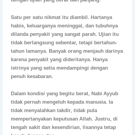
Satu per satu nikmat itu diambil. Hartanya
habis, keluarganya meninggal, dan tubuhnya
dilanda penyakit yang sangat parah. Ujian itu
tidak berlangsung sebentar, tetapi bertahun-
tahun lamanya. Banyak orang menjauh darinya
karena penyakit yang dideritanya. Hanya
istrinya yang setia mendampingi dengan
penuh kesabaran.
Dalam kondisi yang begitu berat, Nabi Ayyub
tidak pernah mengeluh kepada manusia. Ia
tidak menyalahkan takdir, tidak pula
mempertanyakan keputusan Allah. Justru, di
tengah sakit dan kesendirian, lisannya tetap