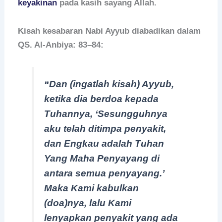
keyakinan
pada kasih sayang Allah.
Kisah kesabaran Nabi Ayyub diabadikan dalam
QS. Al-Anbiya: 83–84
:
“Dan (ingatlah kisah) Ayyub,
ketika dia berdoa kepada
Tuhannya, ‘Sesungguhnya
aku telah ditimpa penyakit,
dan Engkau adalah Tuhan
Yang Maha Penyayang di
antara semua penyayang.’
Maka Kami kabulkan
(doa)nya, lalu Kami
lenyapkan penyakit yang ada