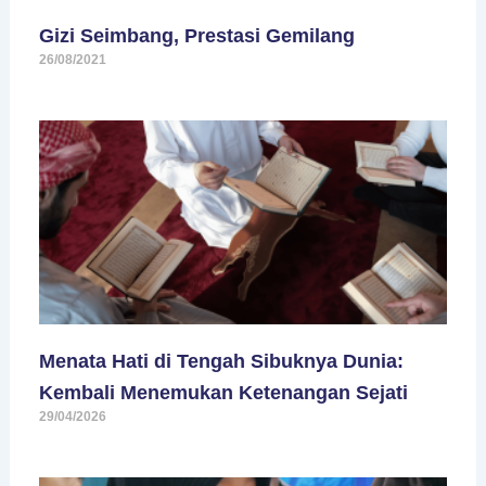
Gizi Seimbang, Prestasi Gemilang
26/08/2021
Menata Hati di Tengah Sibuknya Dunia:
Kembali Menemukan Ketenangan Sejati
29/04/2026