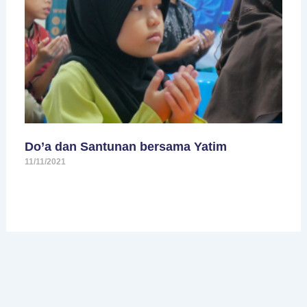
Do’a dan Santunan bersama Yatim
11/11/2021