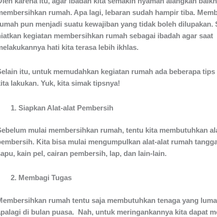
Oleh karena itu, agar ibadah kita semakin nyaman alangkah baikny
membersihkan rumah. Apa lagi, lebaran sudah hampir tiba. Mem
rumah pun menjadi suatu kewajiban yang tidak boleh dilupakan. S
niatkan kegiatan membersihkan rumah sebagai ibadah agar saat
elakukannya hati kita terasa lebih ikhlas.
Selain itu, untuk memudahkan kegiatan rumah ada beberapa tips
ita lakukan. Yuk, kita simak tipsnya!
Siapkan Alat-alat Pembersih
Sebelum mulai membersihkan rumah, tentu kita membutuhkan ala
pembersih. Kita bisa mulai mengumpulkan alat-alat rumah tangga
apu, kain pel, cairan pembersih, lap, dan lain-lain.
Membagi Tugas
Membersihkan rumah tentu saja membutuhkan tenaga yang lumay
apalagi di bulan puasa. Nah, untuk meringankannya kita dapat 