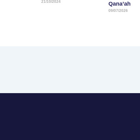
21/10/2024
Qana’ah
09/07/2026