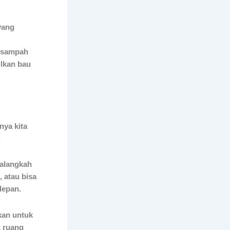
yang
 sampah
lkan bau
nya kita
.
 alangkah
 atau bisa
 depan.
kan untuk
t ruang