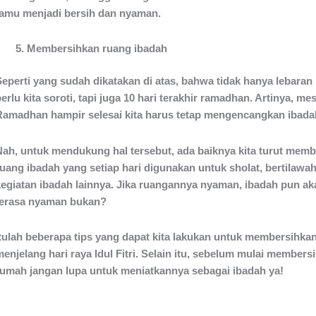
tamu menjadi bersih dan nyaman.
Membersihkan ruang ibadah
Seperti yang sudah dikatakan di atas, bahwa tidak hanya lebaran
erlu kita soroti, tapi juga 10 hari terakhir ramadhan. Artinya, me
Ramadhan hampir selesai kita harus tetap mengencangkan ibada
Nah, untuk mendukung hal tersebut, ada baiknya kita turut mem
ruang ibadah yang setiap hari digunakan untuk sholat, bertilawah
kegiatan ibadah lainnya. Jika ruangannya nyaman, ibadah pun a
terasa nyaman bukan?
Itulah beberapa tips yang dapat kita lakukan untuk membersihka
enjelang hari raya Idul Fitri. Selain itu, sebelum mulai members
rumah jangan lupa untuk meniatkannya sebagai ibadah ya!