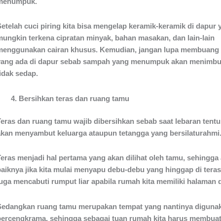
menumpuk.
Setelah cuci piring kita bisa mengelap keramik-keramik di dapur 
mungkin terkena cipratan minyak, bahan masakan, dan lain-lain
menggunakan cairan khusus. Kemudian, jangan lupa membuang
yang ada di dapur sebab sampah yang menumpuk akan menimbu
tidak sedap.
Bersihkan teras dan ruang tamu
Teras dan ruang tamu wajib dibersihkan sebab saat lebaran tentu
akan menyambut keluarga ataupun tetangga yang bersilaturahmi
Teras menjadi hal pertama yang akan dilihat oleh tamu, sehingga
baiknya jika kita mulai menyapu debu-debu yang hinggap di teras,
juga mencabuti rumput liar apabila rumah kita memiliki halaman
Sedangkan ruang tamu merupakan tempat yang nantinya diguna
bercengkrama, sehingga sebagai tuan rumah kita harus membua