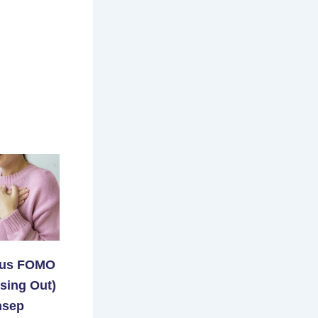
rus FOMO
ssing Out)
nsep