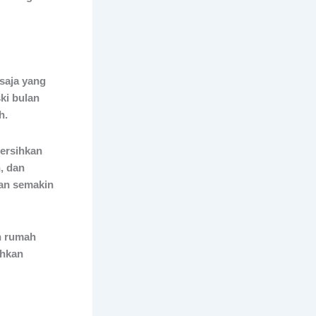
 saja yang
ski bulan
h.
bersihkan
, dan
kan semakin
n rumah
ihkan