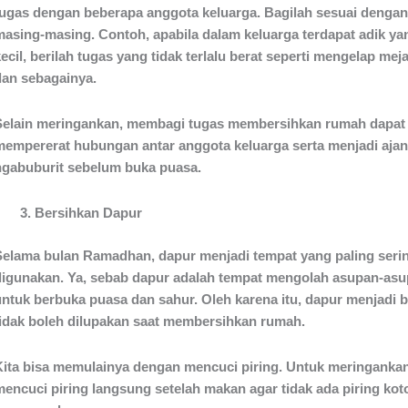
tugas dengan beberapa anggota keluarga. Bagilah sesuai dengan
masing-masing. Contoh, apabila dalam keluarga terdapat adik y
ecil, berilah tugas yang tidak terlalu berat seperti mengelap meja
dan sebagainya.
Selain meringankan, membagi tugas membersihkan rumah dapat
mempererat hubungan antar anggota keluarga serta menjadi aja
ngabuburit sebelum buka puasa.
Bersihkan Dapur
Selama bulan Ramadhan, dapur menjadi tempat yang paling seri
digunakan. Ya, sebab dapur adalah tempat mengolah asupan-asu
untuk berbuka puasa dan sahur. Oleh karena itu, dapur menjadi 
tidak boleh dilupakan saat membersihkan rumah.
Kita bisa memulainya dengan mencuci piring. Untuk meringankan,
mencuci piring langsung setelah makan agar tidak ada piring kot