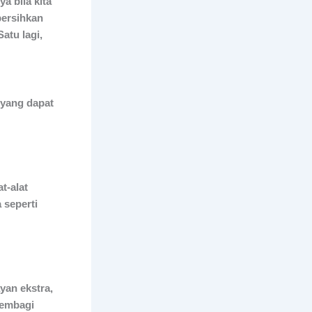
a bila kita
bersihkan
atu lagi,
 yang dapat
t-alat
 seperti
an ekstra,
membagi