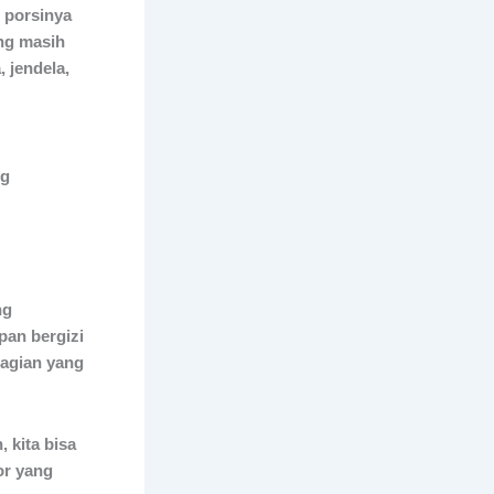
 porsinya
ang masih
, jendela,
ng
ng
pan bergizi
bagian yang
 kita bisa
or yang