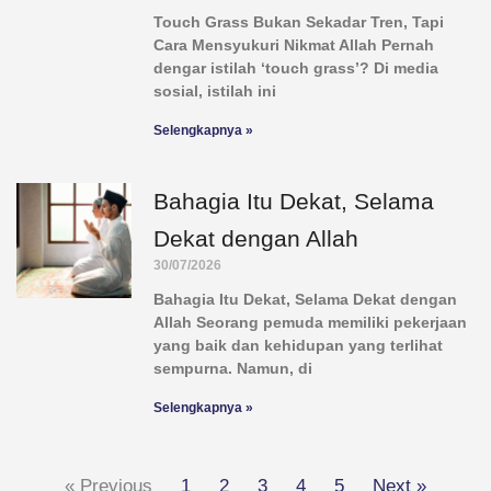
Touch Grass Bukan Sekadar Tren, Tapi
Cara Mensyukuri Nikmat Allah Pernah
dengar istilah ‘touch grass’? Di media
sosial, istilah ini
Selengkapnya »
Bahagia Itu Dekat, Selama
Dekat dengan Allah
30/07/2026
Bahagia Itu Dekat, Selama Dekat dengan
Allah Seorang pemuda memiliki pekerjaan
yang baik dan kehidupan yang terlihat
sempurna. Namun, di
Selengkapnya »
« Previous
1
2
3
4
5
Next »