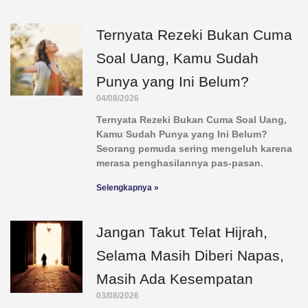
Ternyata Rezeki Bukan Cuma
Soal Uang, Kamu Sudah
Punya yang Ini Belum?
04/08/2026
Ternyata Rezeki Bukan Cuma Soal Uang,
Kamu Sudah Punya yang Ini Belum?
Seorang pemuda sering mengeluh karena
merasa penghasilannya pas-pasan.
Selengkapnya »
Jangan Takut Telat Hijrah,
Selama Masih Diberi Napas,
Masih Ada Kesempatan
03/08/2026