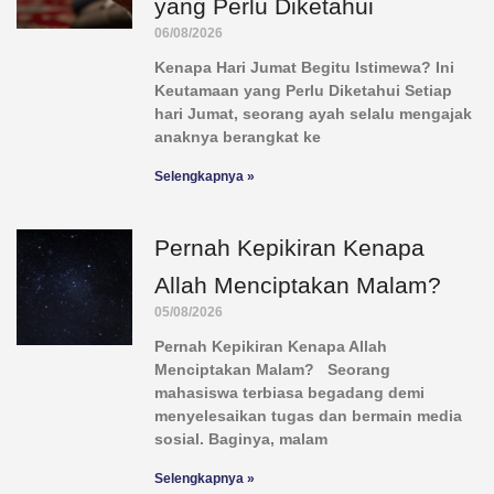
yang Perlu Diketahui
06/08/2026
Kenapa Hari Jumat Begitu Istimewa? Ini
Keutamaan yang Perlu Diketahui Setiap
hari Jumat, seorang ayah selalu mengajak
anaknya berangkat ke
Selengkapnya »
Pernah Kepikiran Kenapa
Allah Menciptakan Malam?
05/08/2026
Pernah Kepikiran Kenapa Allah
Menciptakan Malam? Seorang
mahasiswa terbiasa begadang demi
menyelesaikan tugas dan bermain media
sosial. Baginya, malam
Selengkapnya »