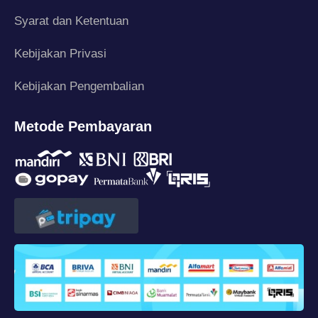
Syarat dan Ketentuan
Kebijakan Privasi
Kebijakan Pengembalian
Metode Pembayaran