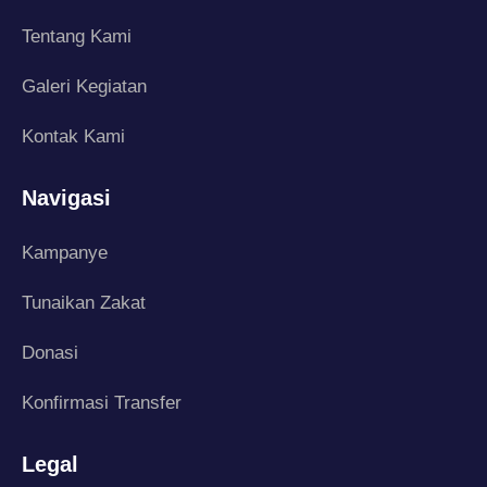
Tentang Kami
Galeri Kegiatan
Kontak Kami
Navigasi
Kampanye
Tunaikan Zakat
Donasi
Konfirmasi Transfer
Legal