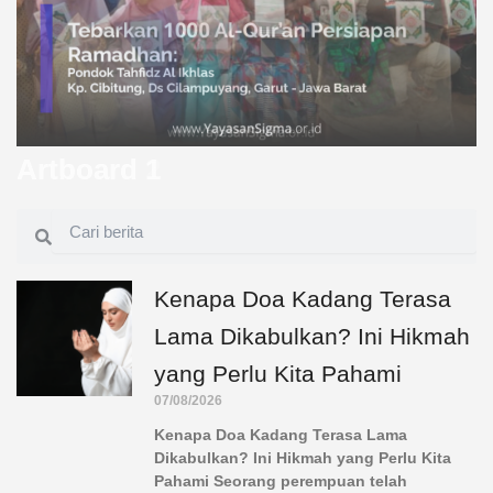
Artboard 5
Artboard 1
Artboard 2
Artboard 3
Artboard 4
Artboard 5
Artboard 1
Search
Search
Page
Page
Page
Page
Page
Kenapa Doa Kadang Terasa
Lama Dikabulkan? Ini Hikmah
yang Perlu Kita Pahami
07/08/2026
Kenapa Doa Kadang Terasa Lama
Dikabulkan? Ini Hikmah yang Perlu Kita
Pahami Seorang perempuan telah