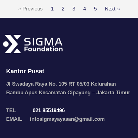
« Previous
1
2
3
4
5
Next »
Kantor Pusat
Jl Swadaya Raya No. 105 RT 05/03 Kelurahan
Bambu Apus Kecamatan Cipayung – Jakarta Timur
TEL
021 85519496
EMAIL infosigmayayasan@gmail.com